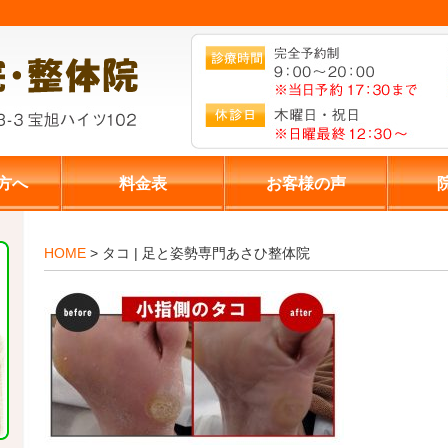
方へ
料金表
お客様の声
HOME
> タコ | 足と姿勢専門あさひ整体院