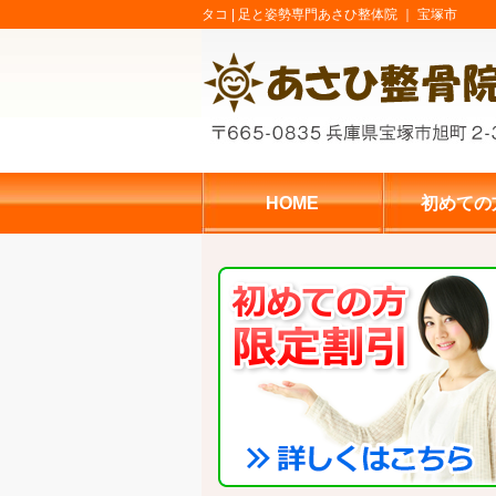
タコ |
足と姿勢専門あさひ整体院 ｜ 宝塚市
HOME
初めての