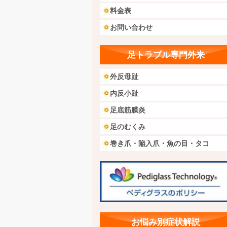
料金表
お問い合わせ
足トラブル専門外来
外反母趾
内反小趾
足底筋膜炎
足のむくみ
巻き爪・陥入爪・魚の目・タコ
お悩み別症状解説