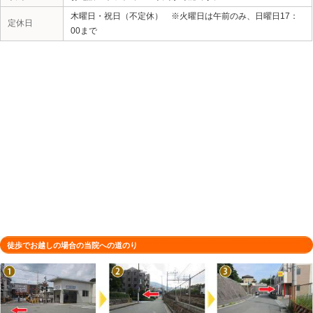
所在地
〒665-0835 兵庫県宝塚市旭町２丁
駐車場
1台（店舗前）
電話番号
0797-57-9900
予約
お電話・ネットでのご予約が可能です
木曜日・祝日（不定休） ※火曜日は
定休日
00まで