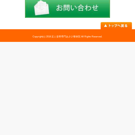
足トラブル専門外来
外反母趾
内反小趾
足底筋膜炎
足のむくみ
巻き爪・陥入爪・魚の目・タコ