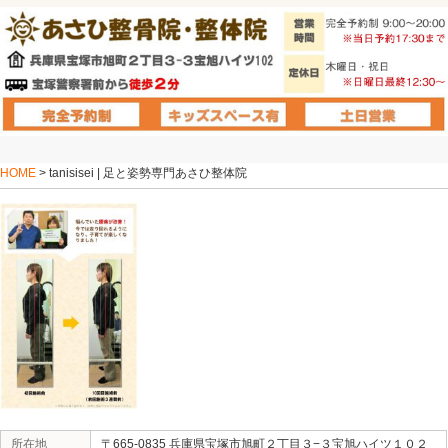
HOME
> tanisisei | 足と姿勢専門あさひ整体院