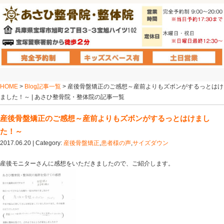
HOME
>
Blog記事一覧
> 産後骨盤矯正のご感想～産前よ
ました！～ | あさひ整骨院・整体院の記事一覧
産後骨盤矯正のご感想～産前よりもズボンが
た！～
2017.06.20 | Category:
産後骨盤矯正
,
患者様の声
,
サイズ