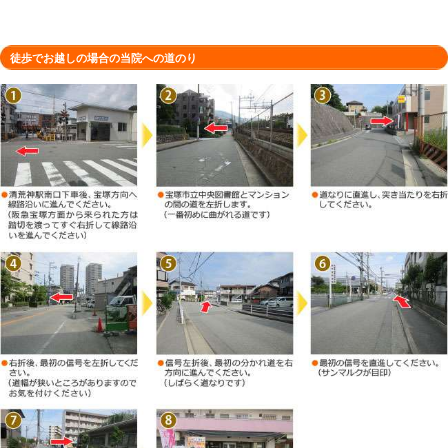
所在地
〒665-0835 兵庫県宝塚市旭町２丁
駐車場
1台（店舗前）
電話番号
0797-57-9900
予約
お電話・ネットでのご予約が可能です
木曜日・祝日（不定休） ※火曜日は
定休日
00まで