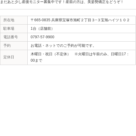
産前にちょうどはけていたジーンズが産後きつかったが
まった
！するっとはけた！との感想をいただきました。
骨盤は、産後だからと言ってゆがむわけではありません
のです。
産前の方も骨盤矯正で引き締まる方はたくさんいます。
締まります。
新しいスーツを新調するくらいなら、自分の身体が元に
せんか？服を全部買い替えることを思えば、骨盤矯正の
まだあと少し産後モニター募集中です！産前の方は、美