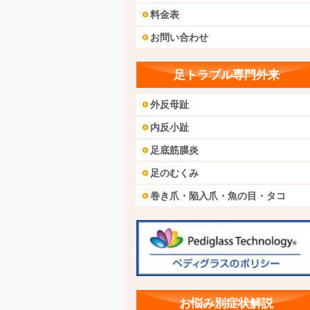
料金表
お問い合わせ
足トラブル専門外来
外反母趾
内反小趾
足底筋膜炎
足のむくみ
巻き爪・陥入爪・魚の目・タコ
お悩み別症状解説