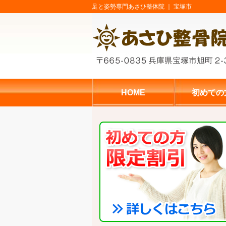
足と姿勢専門あさひ整体院 ｜ 宝塚市
HOME
初めての