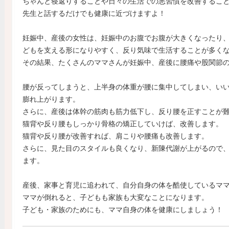
ちゃんと寝返りすることや日々の生活での悪習慣を改善するこ
先生と話するだけでも健康に近づけますよ！
妊娠中、産後の女性は、妊娠中のお腹でお腹が大きくなったり
どもを支える形になりやすく、反り気味で生活することが多く
その結果、たくさんのママさんが妊娠中、産後に腰痛や股関節
腰が反ってしまうと、上半身の体重が腰に集中してしまい、い
膨れ上がります。
さらに、産後は体幹の筋肉も筋力低下し、反り腰を正すことが
猫背や反り腰もしっかり骨格の矯正していけば、改善します。
猫背や反り腰が改善すれば、肩こりや腰痛も改善します。
さらに、見た目のスタイルも良くなり、新陳代謝が上がるので
ます。
産後、家事と育児に追われて、自分自身の体を酷使しているマ
ママが倒れると、子どもも家族も大変なことになります。
子ども・家族のためにも、ママ自身の体を健康にしましょう！