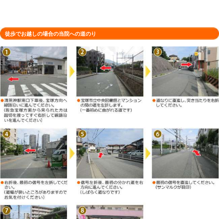
雑状況で待ちが発生したり、折り返しになること有）
«
産後骨盤矯正、骨格矯正、姿勢矯正
産後骨盤矯
は必要ですか？あさひ整骨院・整体院
の考え
所在地
〒665-0835 兵庫県宝塚市旭町２丁
駐車場
1台（店舗前）
電話番号
0797-57-9900
予約
お電話・ネットでのご予約が可能です
木曜日・祝日（不定休） ※火曜日は
定休日