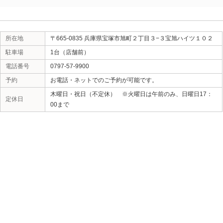
させ、自律神経の不具合や内臓の調子を悪くします。（
も有）
ですから、骨格を整えず、筋肉だけ（ましてや痛みを感
めても、ゆがんだ体を支えられないので、すぐに硬く緊
性の楽になったになるであろうとあさひ整骨院は考えま
わかりやすいのですが、まったく揉まなくても足がかる
（
骨格が整えば、筋肉は自分から自然に力を抜くという
あさひ整骨院は、こういった考えのもと
一時的でなく、
うコンセプト
で骨格の矯正を取り入れています。それで
を叶えることが一番なので、きちんと希望を伝えていた
術を受けてもらうのが最優先と思います。
いろいろな悩みをお持ちの方、あさひ整骨院に興味があ
い。メールや電話、直接相談でも構いません。（電話と