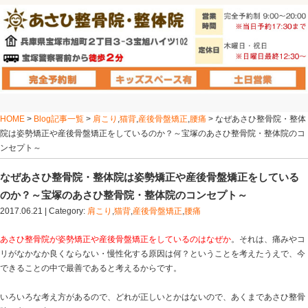
HOME
>
Blog記事一覧
>
肩こり
,
猫背
,
産後骨盤矯正
,
腰痛
院は姿勢矯正や産後骨盤矯正をしているのか？～宝塚の
ンセプト～
なぜあさひ整骨院・整体院は姿勢矯正や産後
のか？～宝塚のあさひ整骨院・整体院のコン
2017.06.21 | Category:
肩こり
,
猫背
,
産後骨盤矯正
,
腰痛