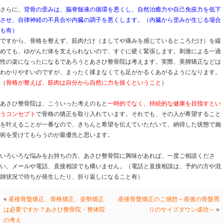
コリ感を出します。
背骨や骨盤は、けがや出産、日常生活の不良姿勢などで
盤は、大黒柱や土台になります。大黒柱や土台が傾くと
人間は立っていられます。それは、筋肉がこれ以上倒れ
えてくれているからです。あなたの知らないうちに力が
まとめると
①さまざまな原因で『
背骨や骨盤・骨格』が歪む
②これ以上ゆがまないために、
体に力が入り、筋肉が常
③結果、
血行が悪くなったり、骨の位置が正常から離れ
さらに、
背骨の歪みは、脳脊髄液の循環を悪くし、自然